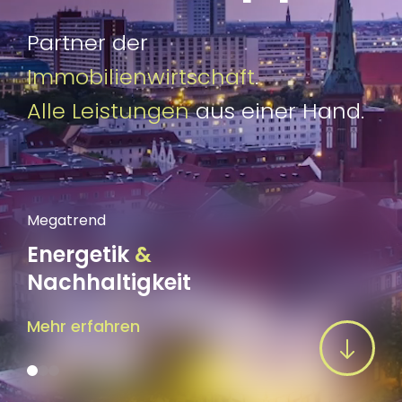
Partner der
Immobilienwirtschaft
.
Alle Leistungen
aus einer Hand.
Megatrend
Megatrend
Energetik
&
Digitali
Nachhaltigkeit
Mehr erfah
Mehr erfahren