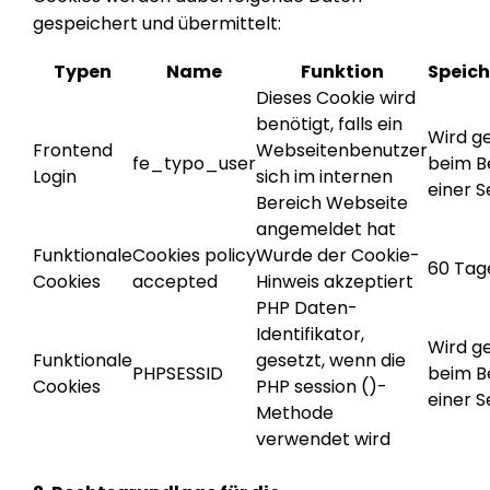
gespeichert und übermittelt:
Typen
Name
Funktion
Speic
Dieses Cookie wird
benötigt, falls ein
Wird g
Frontend
Webseitenbenutzer
fe_typo_user
beim B
Login
sich im internen
einer S
Bereich Webseite
angemeldet hat
Funktionale
Cookies policy
Wurde der Cookie-
60 Tag
Cookies
accepted
Hinweis akzeptiert
PHP Daten-
Identifikator,
Wird g
Funktionale
gesetzt, wenn die
PHPSESSID
beim B
Cookies
PHP session ()-
einer S
Methode
verwendet wird